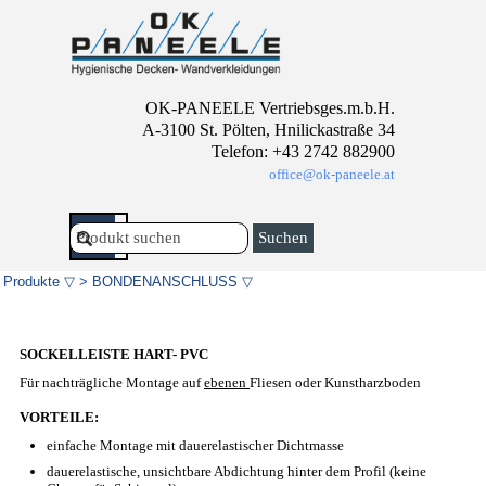
Direkt zum Seiteninhalt
OK-PANEELE Vertriebsges.m.b.H.
A-3100 St. Pölten, Hnilickastraße 34
Telefon: +43 2742 882900
office@ok-paneele.at
Menü überspringen
Suchen
Produkte ▽
>
BONDENANSCHLUSS ▽
SOCKELLEISTE HART- PVC
Für nachträgliche Montage auf
ebenen
Fliesen oder Kunstharzboden
VORTEILE:
einfache Montage mit dauerelastischer Dichtmasse
dauerelastische, unsichtbare Abdichtung hinter dem Profil (keine