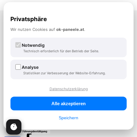
OK-PANEELE Vertriebsges.m.b.H.
Privatsphäre
A-3100 St. Pölten, Hnilickastraße 34
TEL:
+43 2742 882900
Wir nutzen Cookies auf
ok-paneele.at
.
FAX: +43 2742 882900-14
office@ok-paneele.at
Notwendig
Der Profi wenn es um Paneele geht
Technisch erforderlich für den Betrieb der Seite.
Analyse
Zum Anfrageformular
Statistiken zur Verbesserung der Website-Erfahrung.
Öffnungszeiten - Büro
Datenschutzerklärung
Mo-Do: 08:00 – 12:00 und 13:00 -17:00 Uhr
Fr: 08:00 – 12:00 Uhr
Alle akzeptieren
Speichern