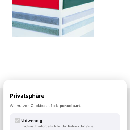
OK-PANEELE Vertriebsges.m.b.H.
Privatsphäre
A-3100 St. Pölten, Hnilickastraße 34
TEL:
+43 2742 882900
Wir nutzen Cookies auf
ok-paneele.at
.
FAX: +43 2742 882900-14
office@ok-paneele.at
Notwendig
Der Profi wenn es um Paneele geht
Technisch erforderlich für den Betrieb der Seite.