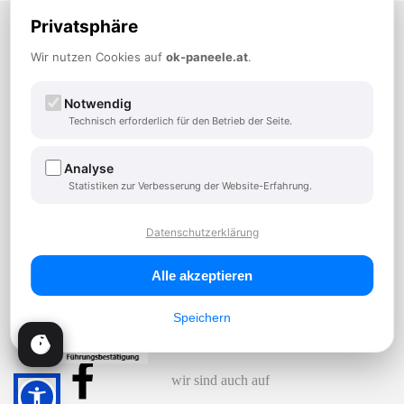
OK-PANEELE Vertriebsges.m.b.H.
Privatsphäre
A-3100 St. Pölten, Hnilickastraße 34
TEL:
+43 2742 882900
Wir nutzen Cookies auf
ok-paneele.at
.
FAX: +43 2742 882900-14
office@ok-paneele.at
Notwendig
Der Profi wenn es um Paneele geht
Technisch erforderlich für den Betrieb der Seite.
Analyse
Zum Anfrageformular
Statistiken zur Verbesserung der Website-Erfahrung.
Öffnungszeiten - Büro
Datenschutzerklärung
Mo-Do: 08:00 – 12:00 und 13:00 -17:00 Uhr
Fr: 08:00 – 12:00 Uhr
Alle akzeptieren
Speichern
wir sind auch auf