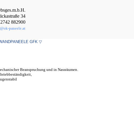
bsges.m.b.H.
lickastraße 34
 2742 882900
e@ok-paneele.at
WANDPANEELE GFK ▽
 mechanischer Beanspruchung und in Nassräumen.
Abriebbeständigkeit,
augenstabil