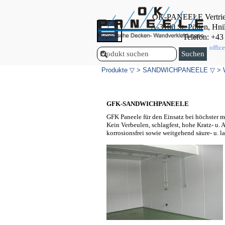
Direkt zum Seiteninhalt
OK-PANEELE Vertrie
Menü überspringen
A-3100 St. Pölten, Hni
Telefon: +43
offic
Suchen
Produkte ▽
>
SANDWICHPANEELE ▽
> 
GFK-SANDWICHPANEELE
GFK Paneele für den Einsatz bei höchster
Kein Verbeulen, schlagfest, hohe Kratz- u. 
korrosionsfrei sowie weitgehend säure- u. l