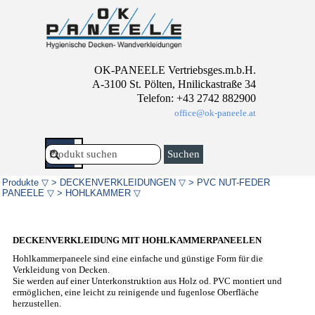
Direkt zum Seiteninhalt
OK-PANEELE Vertriebsges.m.b.H.
A-3100 St. Pölten, Hnilickastraße 34
Telefon: +43 2742 882900
office@ok-paneele.at
Menü überspringen
Suchen
Produkte ▽
>
DECKENVERKLEIDUNGEN ▽
>
PVC NUT-FEDER
PANEELE ▽
>
HOHLKAMMER ▽
DECKENVERKLEIDUNG MIT HOHLKAMMERPANEELEN
Hohlkammerpaneele sind eine einfache und günstige Form für die
Verkleidung von Decken.
Sie werden auf einer Unterkonstruktion aus Holz od. PVC montiert und
ermöglichen, eine leicht zu reinigende und fugenlose Oberfläche
herzustellen.