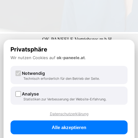
OK-PANEELE Vertriebsges.m.b.H.
A-3100 St. Pölten, Hnilickastraße 34
Privatsphäre
TEL:
+43 2742 882900
Wir nutzen Cookies auf
ok-paneele.at
FAX: +43 2742 882900-14
.
office@ok-paneele.at
Der Profi wenn es um Paneele geht
Notwendig
Technisch erforderlich für den Betrieb der Seite.
Zum Anfrageformular
Analyse
Statistiken zur Verbesserung der Website-Erfahrung.
Öffnungszeiten - Büro
Datenschutzerklärung
Mo-Do: 08:00 – 12:00 und 13:00 -17:00 Uhr
Fr: 08:00 – 12:00 Uhr
Alle akzeptieren